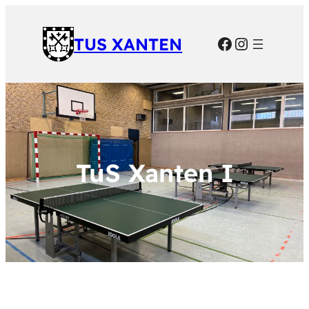
Facebook
Instagra
TUS XANTEN
TuS Xanten I