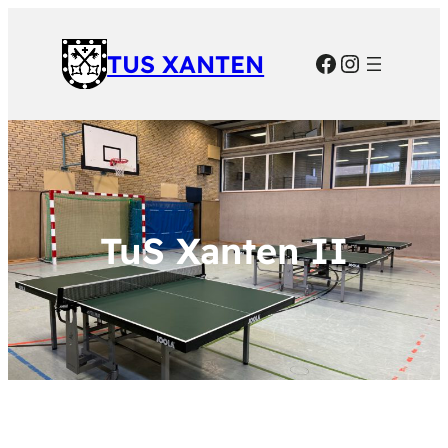
Facebook
Instagra
TUS XANTEN
TuS Xanten II